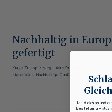
Nachhaltig in Euro
gefertigt
Kurze Transportwege, faire Produktion und verantw
Materialien. Nachhaltige Qualität statt Massenware
Schla
Gleich
Meld dich an und er
Bestellung
– plus 