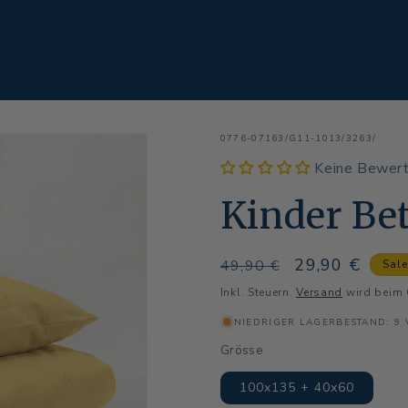
SKU:
0776-07163/G11-1013/3263/
Keine Bewer
Kinder Be
Normaler
Verkaufsprei
29,90 €
49,90 €
Sal
Preis
Inkl. Steuern.
Versand
wird beim 
NIEDRIGER LAGERBESTAND: 9
Grösse
100x135 + 40x60