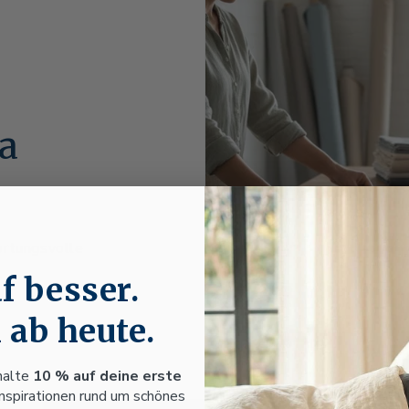
pa
ortungsvolle
.
f besser.
 ab heute.
halte
10 % auf deine erste
Inspirationen rund um schönes