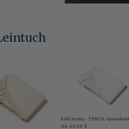
Leintuch
Edel Jersey - TENCEL Spannlein
Normaler
Ab 44,99 €