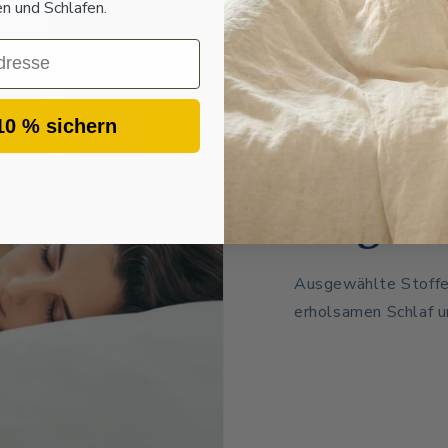
 und Schlafen.
10 % sichern
Hautfre
langleb
Ausgewählte Stoffe,
erholsamen Schlaf u