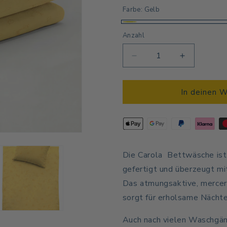
Farbe:
Gelb
Gelb
Anzahl
Anzahl
Verringere
Erhöhe
die
die
Menge
Menge
für
für
In deinen 
Kinder
Kinder
Bettwäsche
Bettwäsch
-
-
Sunny
Sunny
Die Carola
Bettwäsche is
gefertigt und überzeugt mi
Das atmungsaktive, mercer
sorgt für erholsame Nächte
Auch nach vielen Waschgän