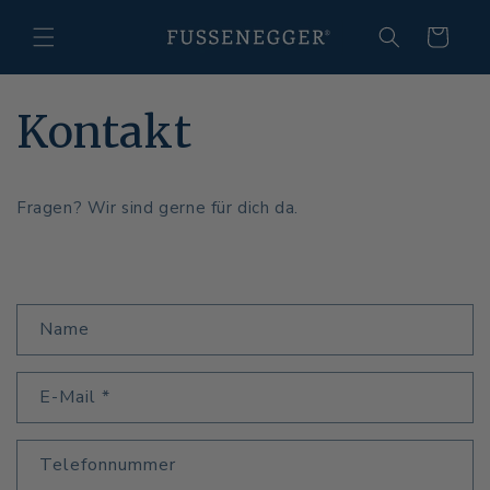
Direkt
zum
Warenkorb
Inhalt
Kontakt
Fragen? Wir sind gerne für dich da.
K
Name
o
n
E-Mail
*
t
a
k
Telefonnummer
t