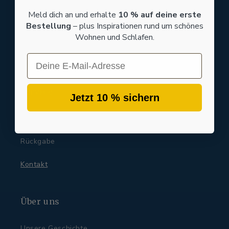
Kinderbettwäsche
Meld dich an und erhalte
10 % auf deine erste
Bestellung
– plus Inspirationen rund um schönes
Wohndecken
Wohnen und Schlafen.
Sale
Email
Service
Jetzt 10 % sichern
Versand
Rückgabe
Kontakt
Über uns
Unsere Geschichte