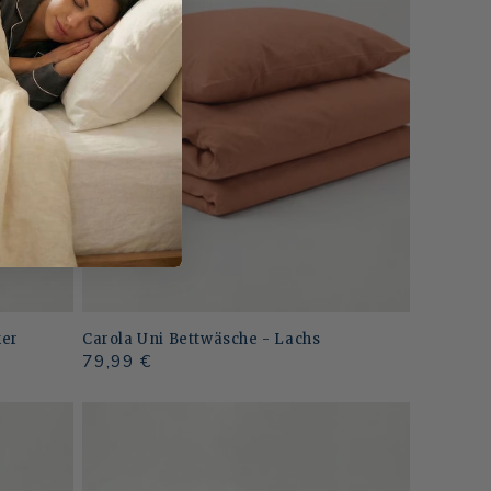
ker
Carola Uni Bettwäsche - Lachs
Normaler
79,99 €
Preis