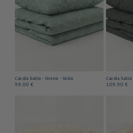
Carola Satin - Green - Grün
Carola Satin
Normaler
99,00 €
Normaler
109,90 €
Preis
Preis