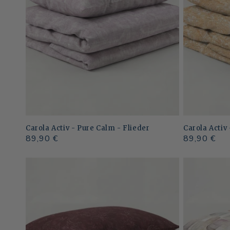
r
i
e
:
Carola Activ - Pure Calm - Flieder
Carola Activ 
Normaler
89,90 €
Normaler
89,90 €
Preis
Preis