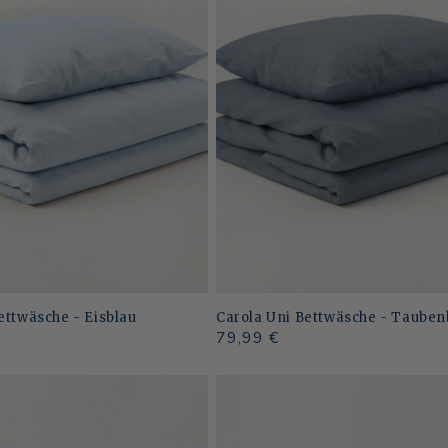
ettwäsche - Eisblau
Carola Uni Bettwäsche - Tauben
Normaler
79,99 €
Preis