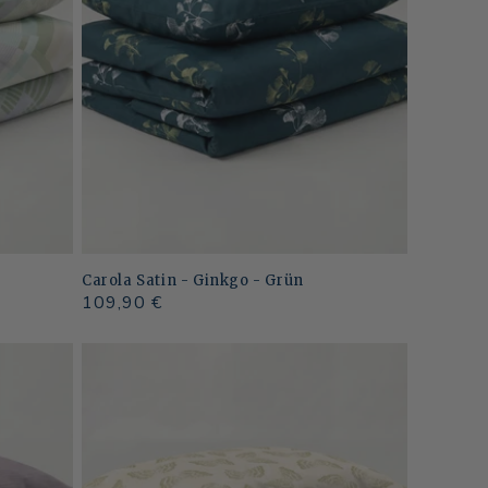
Carola Satin - Ginkgo - Grün
Normaler
109,90 €
Preis