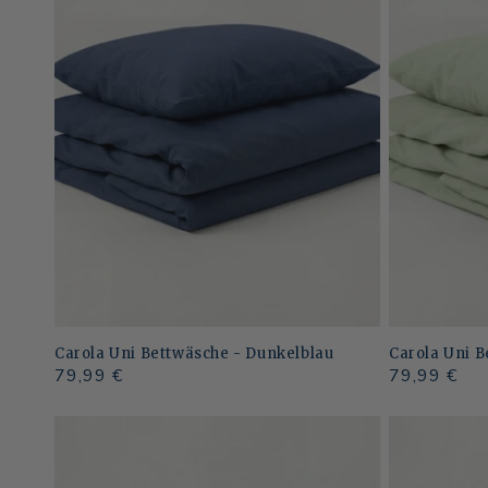
Carola Uni Bettwäsche - Dunkelblau
Carola Uni 
Normaler
79,99 €
Normaler
79,99 €
Preis
Preis