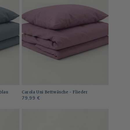
blau
Carola Uni Bettwäsche - Flieder
Normaler
79,99 €
Preis