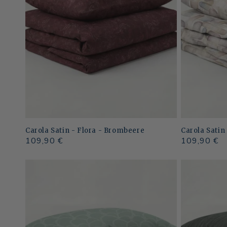
Carola Satin - Flora - Brombeere
Carola Satin
Normaler
109,90 €
Normaler
109,90 €
Preis
Preis