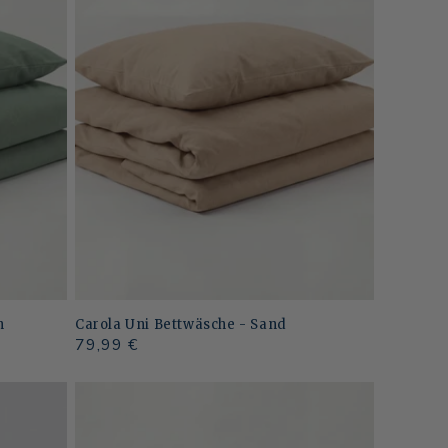
n
Carola Uni Bettwäsche - Sand
Normaler
79,99 €
Preis