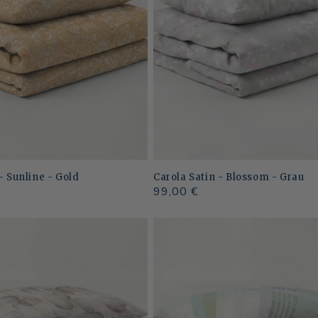
- Sunline - Gold
Carola Satin - Blossom - Grau
Normaler
99,00 €
Preis