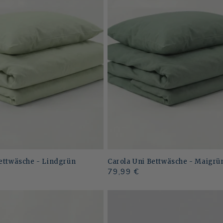
Bettwäsche - Lindgrün
Carola Uni Bettwäsche - Maigrü
Normaler
79,99 €
Preis