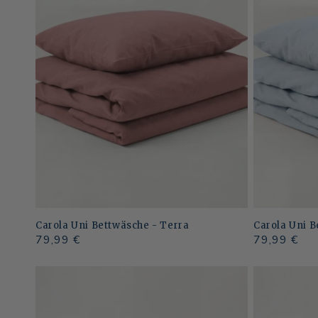
Carola Uni Bettwäsche - Terra
Carola Uni B
Normaler
79,99 €
Normaler
79,99 €
Preis
Preis