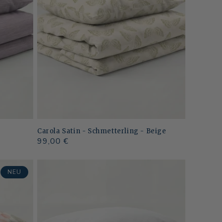
Carola Satin - Schmetterling - Beige
Normaler
99,00 €
Preis
NEU