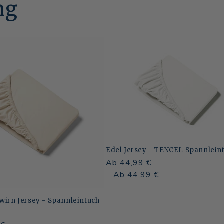
ng
Edel Jersey - TENCEL Spannlein
Normaler
Ab 44,99 €
Preis
Normaler
Verkaufspreis
Ab 44,99 €
Preis
wirn Jersey - Spannleintuch