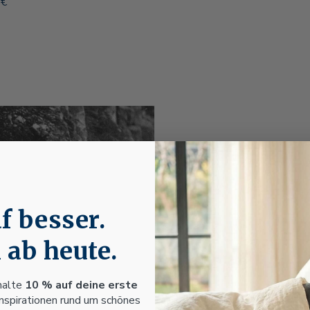
reis
 €
f besser.
Seit 18
 ab heute.
Traditi
halte
10 % auf deine erste
Inspirationen rund um schönes
Fussenegger steht s