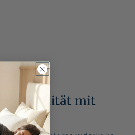
46 – Qualität mit
on
eit über 175 Jahren für hochwertige Heimtextilien