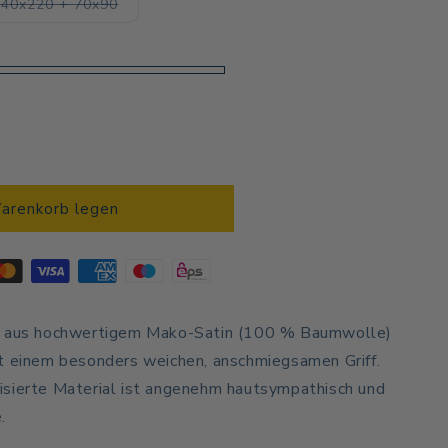
Variante
140x220 + 70x90
ausverkauft
oder
nicht
verfügbar
Warenkorb legen
t aus hochwertigem Mako-Satin (100 % Baumwolle)
t einem besonders weichen, anschmiegsamen Griff.
isierte Material ist angenehm hautsympathisch und
.