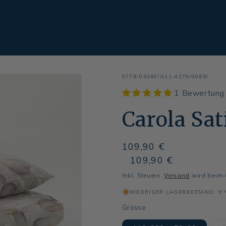
SKU:
0776-03060/G11-4279/0065/
1 Bewertung
Carola Sat
Normaler
109,90 €
Preis
Normaler
Verkaufspreis
109,90 €
Preis
Inkl. Steuern.
Versand
wird beim 
NIEDRIGER LAGERBESTAND: 9
Grösse