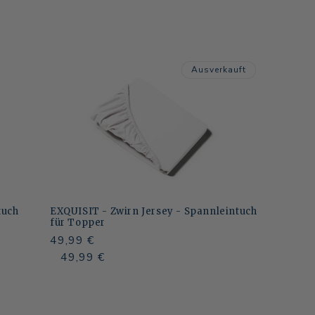
Ausverkauft
tuch
EXQUISIT - Zwirn Jersey - Spannleintuch
für Topper
Normaler
49,99 €
Preis
Normaler
Verkaufspreis
49,99 €
Preis