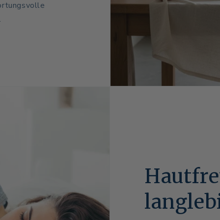
ortungsvolle
.
Hautfre
langleb