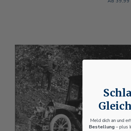
Preis
Normaler
Verkaufsp
Ab 39,99
Preis
Schla
Gleich
Meld dich an und er
Bestellung
– plus 