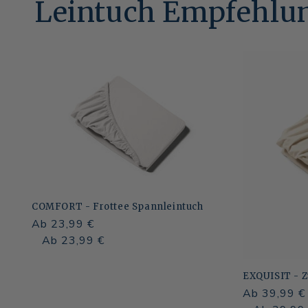
Leintuch Empfehlu
COMFORT - Frottee Spannleintuch
Normaler
Ab 23,99 €
Preis
Normaler
Verkaufspreis
Ab 23,99 €
Preis
EXQUISIT - Z
Normaler
Ab 39,99 €