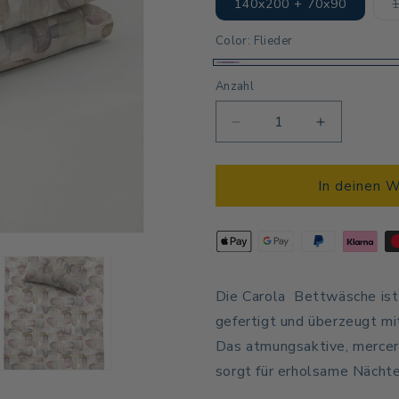
140x200 + 70x90
Color:
Flieder
Flieder
Anzahl
Anzahl
Verringere
Erhöhe
die
die
Menge
Menge
für
für
In deinen 
Carola
Carola
Satin
Satin
-
-
Flow
Flow
Die Carola
Bettwäsche is
gefertigt und überzeugt mi
Das atmungsaktive, mercer
sorgt für erholsame Nächte