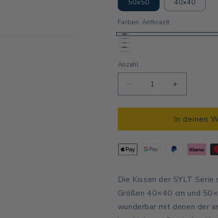
50x50
40x40
Farben:
Anthrazit
Anthrazit
Filz
Schlamm
Filz
Rohweiß
Anzahl
Anzahl
Melè
Verringere
Erhöhe
die
die
Menge
Menge
für
für
In deinen 
Sylt
Sylt
Kissenhülle
Kissenhüll
Die Kissen der SYLT Serie 
Größen 40×40 cm und 50×50
wunderbar mit denen der a