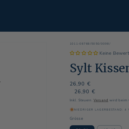
SKU:
1011-08768/5050/0098/
Keine Bewer
Sylt Kisse
Normaler
26,90 €
Preis
Normaler
Verkaufspreis
26,90 €
Preis
Inkl. Steuern.
Versand
wird beim 
NIEDRIGER LAGERBESTAND: 4
Grösse