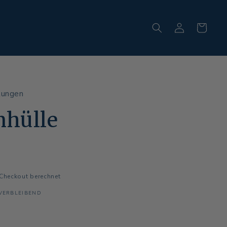
Einloggen
Warenkorb
tungen
nhülle
Checkout berechnet
 VERBLEIBEND