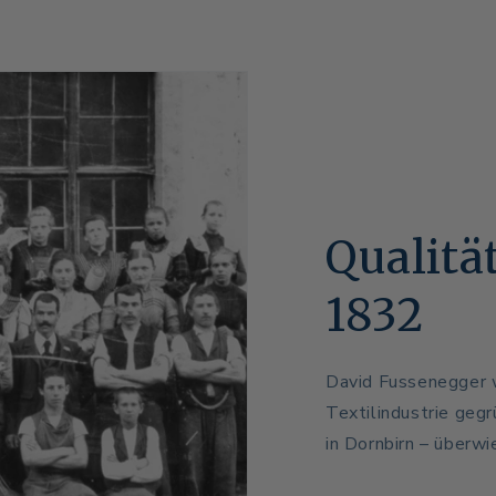
Qualitä
1832
David Fussenegger w
Textilindustrie geg
in Dornbirn – überwi