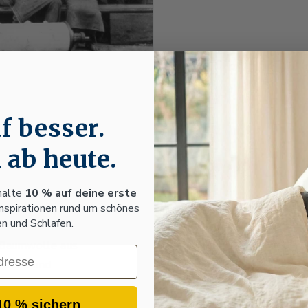
f besser.
 ab heute.
halte
10 % auf deine erste
Inspirationen rund um schönes
 und Schlafen.
o-Baumwolle aus
chsene und
10 % sichern