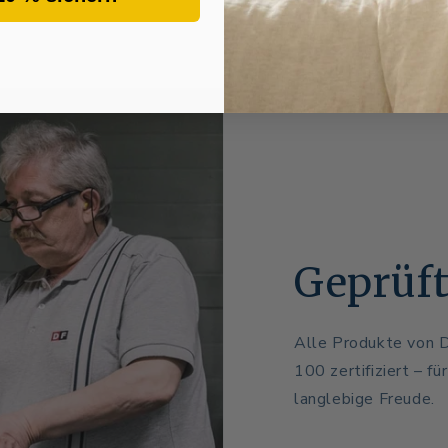
Geprüft
Alle Produkte von 
100 zertifiziert – f
langlebige Freude.