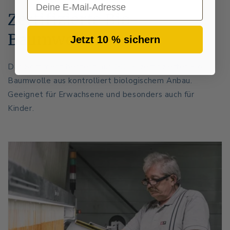
Zertifizierte Bio-
Baumwolle
Jetzt 10 % sichern
Das Sortiment besteht aus GOTS-zertifizierter Bio-
Baumwolle aus kontrolliert biologischem Anbau.
Geeignet für Erwachsene und besonders auch für
Kinder.