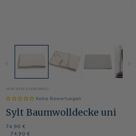
SKU:
1010-03102/1420/0061/
Keine Bewertungen
Sylt Baumwolldecke uni
Normaler
74,90 €
Preis
Normaler
Verkaufspreis
74,90 €