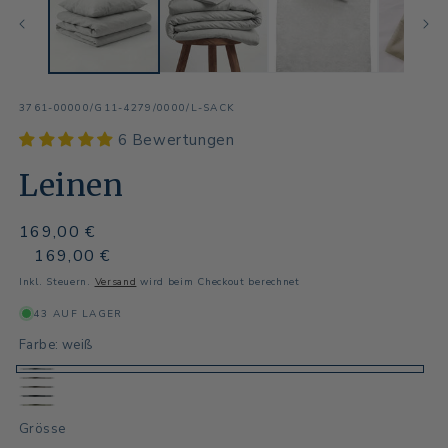
SKU:
3761-00000/G11-4279/0000/L-SACK
6 Bewertungen
Leinen
Normaler
169,00 €
Preis
Normaler
Verkaufspreis
169,00 €
Preis
Inkl. Steuern.
Versand
wird beim Checkout berechnet
43 AUF LAGER
Farbe:
weiß
weiß
creme
braun
d
lindgrün
Grösse
´grau