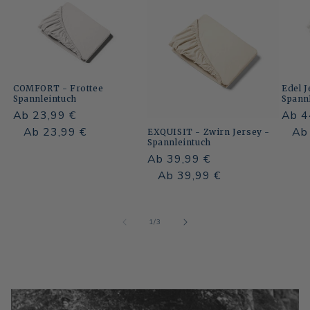
COMFORT - Frottee
Edel 
Spannleintuch
Spann
Normaler
Ab 23,99 €
Norm
Ab 4
Preis
Normaler
Verkaufspreis
Ab 23,99 €
Preis
Norm
Ver
Ab
EXQUISIT - Zwirn Jersey -
Spannleintuch
Preis
Preis
Normaler
Ab 39,99 €
Preis
Normaler
Verkaufspreis
Ab 39,99 €
Preis
von
1
/
3