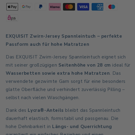
-
-
Zwirn
Zwirn
Jersey
Jersey
-
-
Spannleintuch
Spannleintuch
EXQUISIT Zwirn-Jersey Spannleintuch – perfekte
Passform auch für hohe Matratzen
Das EXQUISIT Zwirn-Jersey Spannleintuch eignet sich
mit seiner großzügigen
Seitenhöhe von 28 cm
ideal für
Wasserbetten sowie extra hohe Matratzen
. Das
verwendete gezwirnte Garn sorgt für eine besonders
glatte Oberfläche und verhindert zuverlässig Pilling –
selbst nach vielen Waschgängen.
Dank des
Lycra®-Anteils
bleibt das Spannleintuch
dauerhaft elastisch, formstabil und passgenau. Die
hohe Dehnbarkeit in
Längs- und Querrichtung
garantiert ein einfaches Beziehen und einen