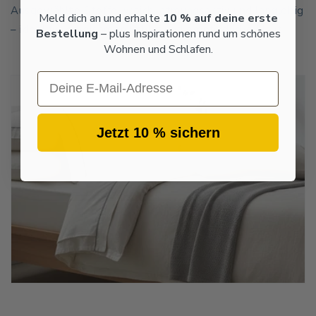
Ausgewählte Stoffe, weich, atmungsaktiv und langlebig
Meld dich an und erhalte
10 % auf deine erste
– ideal für erholsamen Schlaf und empfindliche Haut.
Bestellung
– plus Inspirationen rund um schönes
Wohnen und Schlafen.
Email
Jetzt 10 % sichern