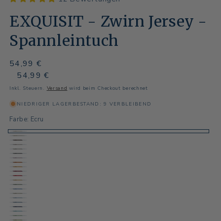
EXQUISIT - Zwirn Jersey -
Spannleintuch
Normaler
54,99 €
Preis
Normaler
Verkaufspreis
54,99 €
Preis
Inkl. Steuern.
Versand
wird beim Checkout berechnet
NIEDRIGER LAGERBESTAND: 9 VERBLEIBEND
Farbe:
Ecru
Ecru
Elfenbein
Maron
helles
Beige
Schlamm
Beige
Rosa
Terra
Orange
Bordeaux
Karminrot
Gelb
Oliv
Rauchblau
Vanille
Himmelblau
Taubenblau
Nachtblau
Türkis