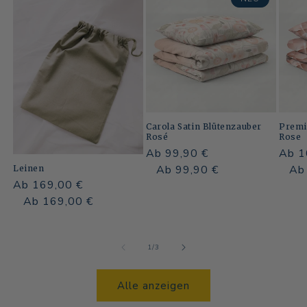
Carola Satin Blütenzauber
Premi
Rosé
Rose
Normaler
Ab 99,90 €
Norm
Ab 1
Preis
Normaler
Verkaufspreis
Ab 99,90 €
Preis
Norm
Ver
Ab
Leinen
Normaler
Ab 169,00 €
Preis
Preis
Preis
Normaler
Verkaufspreis
Ab 169,00 €
Preis
von
1
/
3
Alle anzeigen