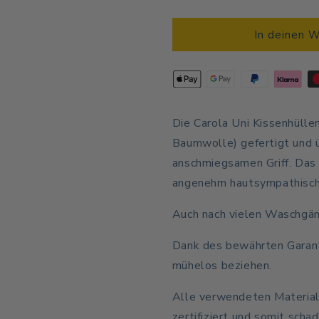
die
die
Menge
Menge
für
für
In deinen 
Carola
Carola
Uni
Uni
Kissenhülle
Kissenhüll
Die Carola
Uni Kissenhülle
Baumwolle) gefertigt und 
anschmiegsamen Griff. Das 
angenehm hautsympathisch 
Auch nach vielen Waschgäng
Dank des bewährten Garanti
mühelos beziehen.
Alle verwendeten Material
zertifiziert und somit scha