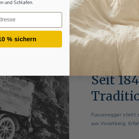
 und Schlafen.
10 % sichern
Seit 18
Traditi
Fussenegger steht s
aus Vorarlberg. Erfa