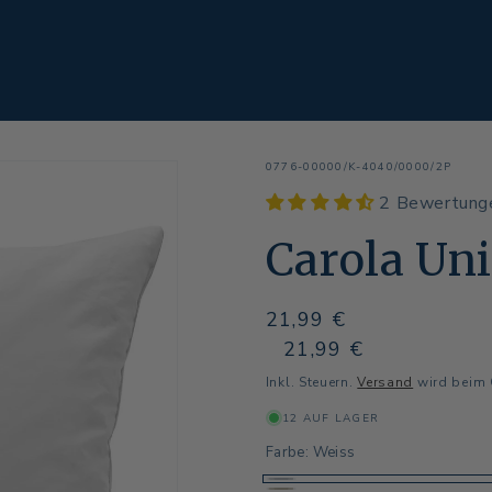
SKU:
0776-00000/K-4040/0000/2P
2 Bewertung
Carola Uni
Normaler
21,99 €
Preis
Normaler
Verkaufspreis
21,99 €
Preis
Inkl. Steuern.
Versand
wird beim 
12 AUF LAGER
Farbe:
Weiss