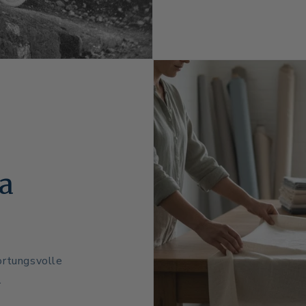
pa
ortungsvolle
.