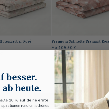
 Blütenzauber Rosé
Premium Satinette Diamant Ros
Normaler
Ab 109,90 €
reis
 €
Preis
Normaler
Verkaufspreis
Ab 109,90 €
Preis
f besser.
 ab heute.
Alle anzeigen
halte
10 % auf deine erste
Inspirationen rund um schönes