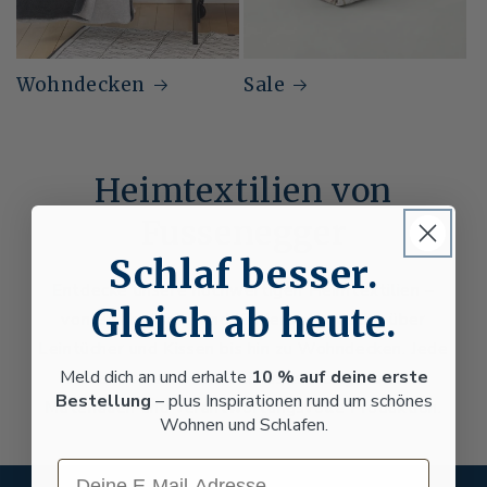
Wohndecken
Sale
Heimtextilien von
Fussenegger
Schlaf besser.
Entdecke unsere hochwertigen Heimtextilien –
Gleich ab heute.
von Bettwäsche und Kinderbettwäsche über
Leintücher und Kissen bis hin zu Wohndecken. Jede
Meld dich an und erhalte
10 % auf deine erste
Kollektion steht für zeitloses Design, beste
Bestellung
– plus Inspirationen rund um schönes
Materialien und verantwortungsvolle Produktion.
Wohnen und Schlafen.
Email