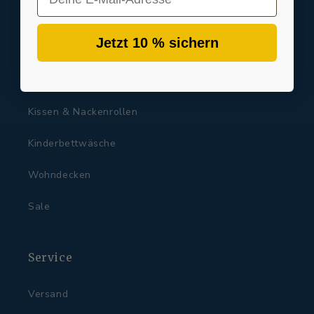
Produkte
Jetzt 10 % sichern
Bettwäsche
Leintücher
Kissen & Nackenrollen
Kinderbettwäsche
Wohndecken
Sale
Service
Versand