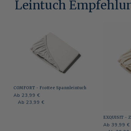
Leintuch Empfehlu
COMFORT - Frottee Spannleintuch
Normaler
Ab 23,99 €
Preis
Normaler
Verkaufspreis
Ab 23,99 €
Preis
EXQUISIT - Z
Normaler
Ab 39,99 €