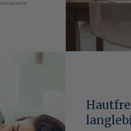
ortungsvolle
.
Hautfre
langleb