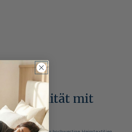
46 – Qualität mit
on
eit über 175 Jahren für hochwertige Heimtextilien