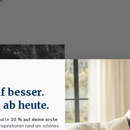
reis
 €
f besser.
Seit 18
 ab heute.
Traditi
halte
10 % auf deine erste
Inspirationen rund um schönes
Fussenegger steht s