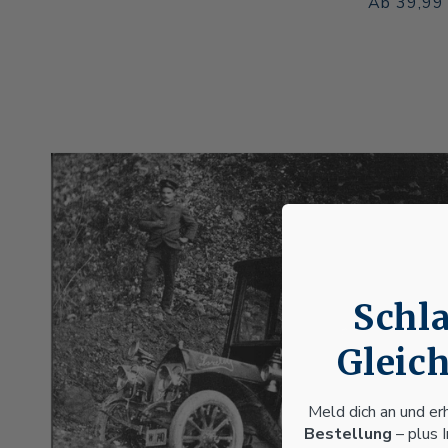
Preis
Normaler
Verkaufsp
Ab 39,99
Preis
Schla
Gleich
Meld dich an und er
Bestellung
– plus 