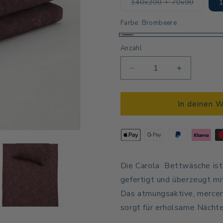
Variant
140x200 + 70x90
ausverk
oder
nicht
Farbe:
Brombeere
verfügb
Brombeere
Anzahl
Anzahl
Verringere
Erhöhe
die
die
Menge
Menge
für
für
In deinen 
Carola
Carola
Satin
Satin
-
-
Flora
Flora
Die Carola
Bettwäsche is
gefertigt und überzeugt mi
Das atmungsaktive, mercer
sorgt für erholsame Nächte