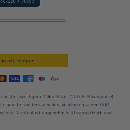
e
140x220 + 70x90
auft
ar
Warenkorb legen
t aus hochwertigem Mako-Satin (100 % Baumwolle)
t einem besonders weichen, anschmiegsamen Griff.
isierte Material ist angenehm hautsympathisch und
.