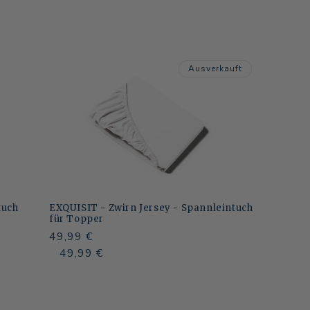
Ausverkauft
tuch
EXQUISIT - Zwirn Jersey - Spannleintuch
für Topper
Normaler
49,99 €
Preis
Normaler
Verkaufspreis
49,99 €
Preis