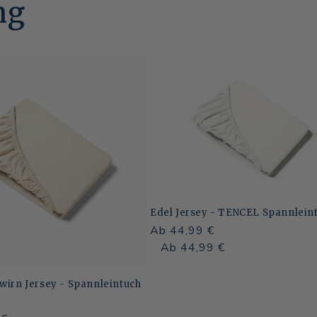
ng
Edel Jersey - TENCEL Spannlein
Normaler
Ab 44,99 €
Preis
Normaler
Verkaufspreis
Ab 44,99 €
Preis
wirn Jersey - Spannleintuch