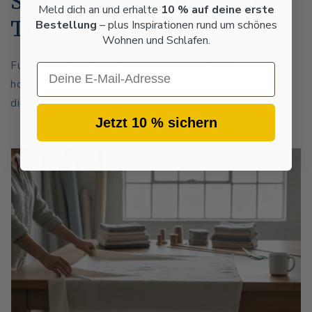
Seit 1846 – Qualität mit
Meld dich an und erhalte
10 % auf deine erste
Tradition
Bestellung
– plus Inspirationen rund um schönes
Wohnen und Schlafen.
Fussenegger steht seit über 175 Jahren für
Email
hochwertige Heimtextilien aus Vorarlberg. Erfahrung,
die man spürt – Nacht für Nacht.
Jetzt 10 % sichern