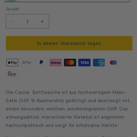
Grün
Anzahl
Anzahl
Verringere
Erhöhe
die
die
Menge
Menge
für
für
In deinen Warenkorb legen
Carola
Carola
Satin
Satin
-
-
Green
Green
Die Carola
Bettwäsche ist aus hochwertigem Mako-
Satin (100 % Baumwolle) gefertigt und überzeugt mit
einem besonders weichen, anschmiegsamen Griff. Das
atmungsaktive, mercerisierte Material ist angenehm
hautsympathisch und sorgt für erholsame Nächte.