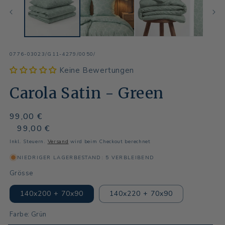
SKU:
0776-03023/G11-4279/0050/
Keine Bewertungen
Carola Satin - Green
Normaler
99,00 €
Preis
Normaler
Verkaufspreis
99,00 €
Preis
Inkl. Steuern.
Versand
wird beim Checkout berechnet
NIEDRIGER LAGERBESTAND: 5 VERBLEIBEND
Grösse
140x200 + 70x90
140x220 + 70x90
Farbe:
Grün