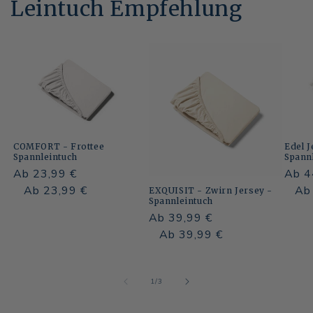
Leintuch Empfehlung
COMFORT - Frottee
Edel 
Spannleintuch
Spann
Normaler
Ab 23,99 €
Norm
Ab 4
Preis
Normaler
Verkaufspreis
Ab 23,99 €
Preis
Norm
Ver
Ab
EXQUISIT - Zwirn Jersey -
Spannleintuch
Preis
Preis
Normaler
Ab 39,99 €
Preis
Normaler
Verkaufspreis
Ab 39,99 €
Preis
von
1
/
3