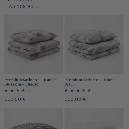
Preis
Normaler
Verkaufspreis
Ab 109,90 €
Preis
Premium Satinette - Natural
Premium Satinette - Ringe -
Blossom - Flieder
Blau
Normaler
119,90 €
Normaler
109,00 €
Preis
Preis