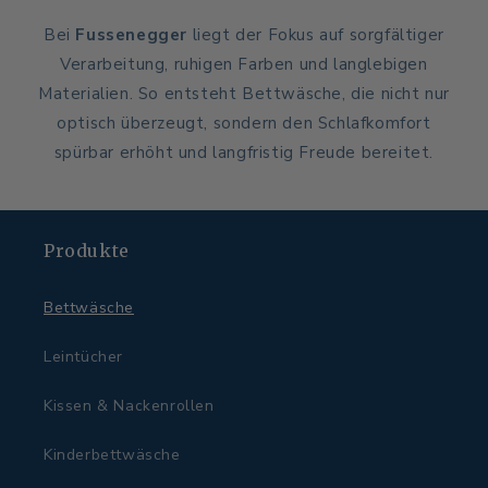
Bei
Fussenegger
liegt der Fokus auf sorgfältiger
Verarbeitung, ruhigen Farben und langlebigen
Materialien. So entsteht Bettwäsche, die nicht nur
optisch überzeugt, sondern den Schlafkomfort
spürbar erhöht und langfristig Freude bereitet.
Produkte
Bettwäsche
Leintücher
Kissen & Nackenrollen
Kinderbettwäsche