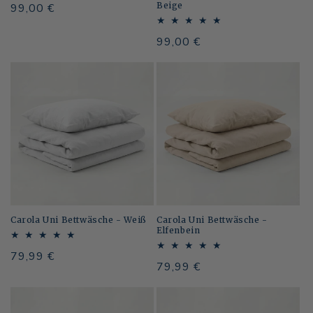
Beige
Normaler
99,00 €
Preis
Normaler
99,00 €
Preis
Carola Uni Bettwäsche - Weiß
Carola Uni Bettwäsche -
Elfenbein
Normaler
79,99 €
Normaler
79,99 €
Preis
Preis