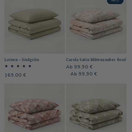
NEU
Leinen - lindgrün
Carola Satin Blütenzauber Rosé
Normaler
Ab 99,90 €
Preis
Normaler
Verkaufspreis
Ab 99,90 €
Normaler
169,00 €
Preis
Preis