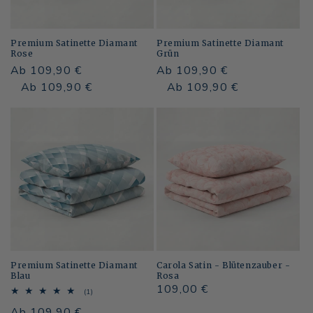
Premium Satinette Diamant
Premium Satinette Diamant
Rose
Grün
Normaler
Ab 109,90 €
Normaler
Ab 109,90 €
Preis
Normaler
Verkaufspreis
Ab 109,90 €
Preis
Normaler
Verkaufspreis
Ab 109,90 €
Preis
Preis
Premium Satinette Diamant
Carola Satin - Blütenzauber -
Blau
Rosa
Normaler
109,00 €
1
(1)
Bewertungen
Preis
Normaler
Ab 109,90 €
insgesamt