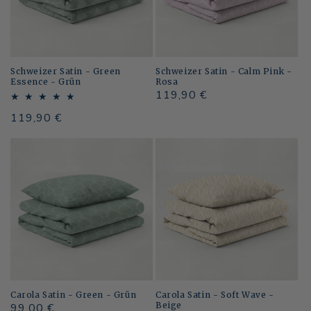
Schweizer Satin - Green
Schweizer Satin - Calm Pink -
Essence - Grün
Rosa
Normaler
119,90 €
Preis
Normaler
119,90 €
Preis
Carola Satin - Green - Grün
Carola Satin - Soft Wave -
Beige
Normaler
99,00 €