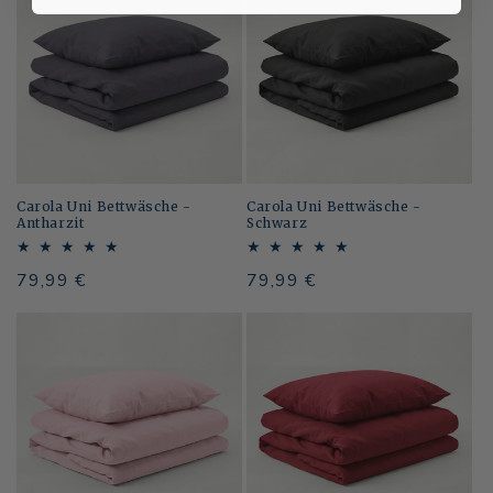
Carola Uni Bettwäsche -
Carola Uni Bettwäsche -
Antharzit
Schwarz
Normaler
79,99 €
Normaler
79,99 €
Preis
Preis