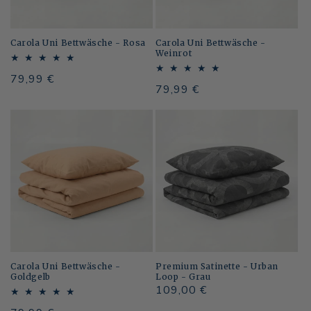
Carola Uni Bettwäsche - Rosa
Carola Uni Bettwäsche -
Weinrot
Normaler
79,99 €
Normaler
79,99 €
Preis
Preis
Carola Uni Bettwäsche -
Premium Satinette - Urban
Goldgelb
Loop - Grau
Normaler
109,00 €
Preis