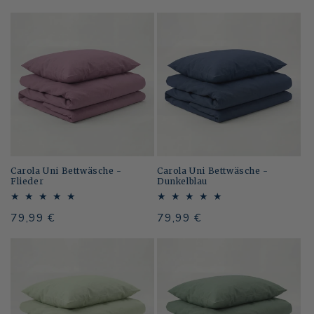
Preis
Preis
Carola Uni Bettwäsche -
Carola Uni Bettwäsche -
Flieder
Dunkelblau
Normaler
79,99 €
Normaler
79,99 €
Preis
Preis