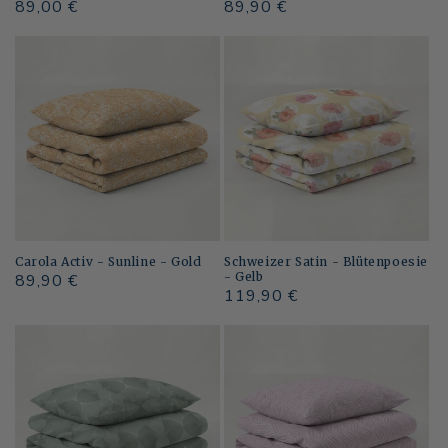
Normaler
89,00 €
Normaler
89,90 €
Preis
Preis
Carola Activ - Sunline - Gold
Schweizer Satin - Blütenpoesie
- Gelb
Normaler
89,90 €
Normaler
119,90 €
Preis
Preis