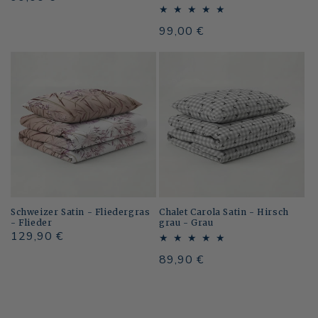
Preis
Normaler
99,00 €
Preis
Schweizer Satin - Fliedergras
Chalet Carola Satin - Hirsch
- Flieder
grau - Grau
Normaler
129,90 €
Preis
Normaler
89,90 €
Preis