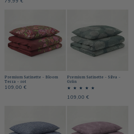
Normaler
79,99 €
Preis
Premium Satinette - Bloom
Premium Satinette - Silva -
Terra - rot
Grün
Normaler
109,00 €
Preis
Normaler
109,00 €
Preis