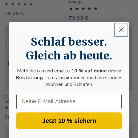
Greige
Normaler
79,99 €
Normaler
79,99 €
Preis
Preis
Schlaf besser.
Gleich ab heute.
Meld dich an und erhalte
10 % auf deine erste
Bestellung
– plus Inspirationen rund um schönes
Wohnen und Schlafen.
Email
Carola Uni Bettwäsche -
Carola Uni Bettwäsche - Silber
Schlamm
Normaler
79,99 €
Normaler
79,99 €
Preis
Jetzt 10 % sichern
Preis